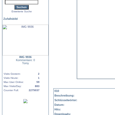
Erweiterte Suche
Zufallsbild
IMG 9936
Kommentare: 0
Tomy
Visits Gestern:
2
Visits Heute:
1
Max User Online:
59
Max Visits/Day:
883
Counter Full:
2275037
010
Beschreibung:
Schlüsselwörter:
Datum:
Hits:
Downloads: