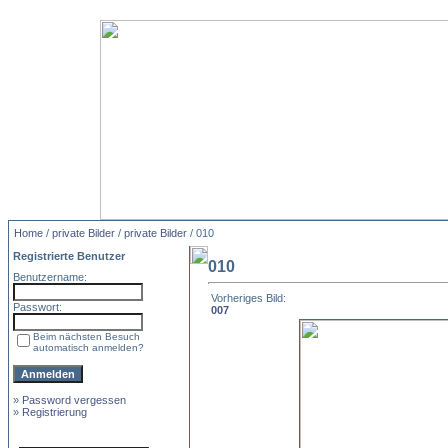
Home
/
private Bilder
/
private Bilder
/ 010
Registrierte Benutzer
010
Benutzername:
Vorheriges Bild:
Passwort:
007
Beim nächsten Besuch
automatisch anmelden?
»
Password vergessen
»
Registrierung