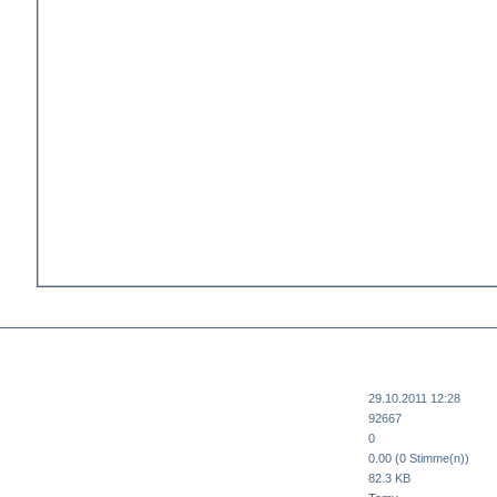
29.10.2011 12:28
92667
0
0.00 (0 Stimme(n))
82.3 KB