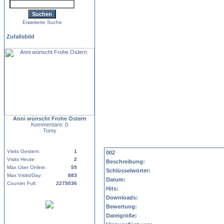
Erweiterte Suche
Zufallsbild
Anni wünscht Frohe Ostern
Kommentare: 0
Tomy
Visits Gestern:
1
002
Visits Heute:
2
Beschreibung:
Max User Online:
59
Schlüsselwörter:
Max Visits/Day:
883
Datum:
Counter Full:
2275036
Hits:
Downloads:
Bewertung:
Dateigröße: