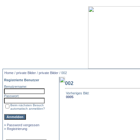
Home
/
private Bilder
/
private Bilder
/ 002
Registrierte Benutzer
002
Benutzername:
Vorheriges Bild:
Passwort:
0005
Beim nächsten Besuch
automatisch anmelden?
»
Password vergessen
»
Registrierung