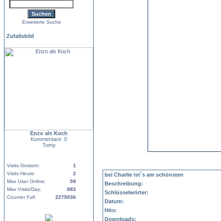
Erweiterte Suche
Zufallsbild
Enzo als Koch
Kommentare: 0
Tomy
Visits Gestern:
1
Visits Heute:
2
bei Charlie ist´s am schönsten
Max User Online:
59
Beschreibung:
Max Visits/Day:
883
Schlüsselwörter:
Counter Full:
2275036
Datum:
Hits:
Downloads: