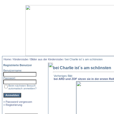
Home
/
Kinderstube
/
Bilder aus der Kinderstube
/ bei Charlie ist´s am schönsten
Registrierte Benutzer
bei Charlie ist´s am schönsten
Benutzername:
Vorheriges Bild:
Passwort:
bei ARD und ZDF sitzen sie in der ersten Re
Beim nächsten Besuch
automatisch anmelden?
»
Password vergessen
»
Registrierung