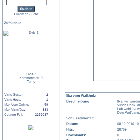
Erweiterte Suche
Zufallsbild
Elvis 3
Kommentare: 0
Tomy
Visits Gestern:
2
Ilka vom Walkholz
Visits Heute:
1
Beschreibung:
Ilka, wir werde
Max User Online:
59
Vielen Dank, d
Leb wohl, da wo
Max Visits/Day:
883
Dein Wolfgang,
Counter Full:
2275037
Schlüsselwörter:
Datum:
08.12.2010 10
Hits:
28769
Downloads:
0