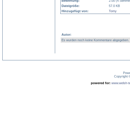
Bewertung:
2.00 (4 Stimme
Dateigröße:
57.0 KB
Hinzugefügt von:
Tomy
Autor:
Es wurden noch keine Kommentare abgegeben.
Pow
Copyright
powered for:
www.welsh-ter