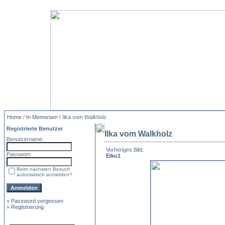
Home
/
In Memoriam
/ Ilka vom Walkholz
Registrierte Benutzer
Ilka vom Walkholz
Benutzername:
Vorheriges Bild:
Passwort:
Eiko1
Beim nächsten Besuch
automatisch anmelden?
»
Password vergessen
»
Registrierung