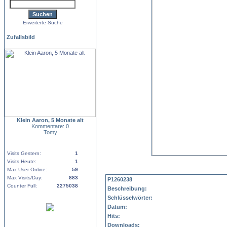
Erweiterte Suche
Zufallsbild
Klein Aaron, 5 Monate alt
Kommentare: 0
Tomy
Visits Gestern:
1
Visits Heute:
1
Max User Online:
59
Max Visits/Day:
883
P1260238
Counter Full:
2275038
Beschreibung:
Schlüsselwörter:
Datum:
Hits:
Downloads: