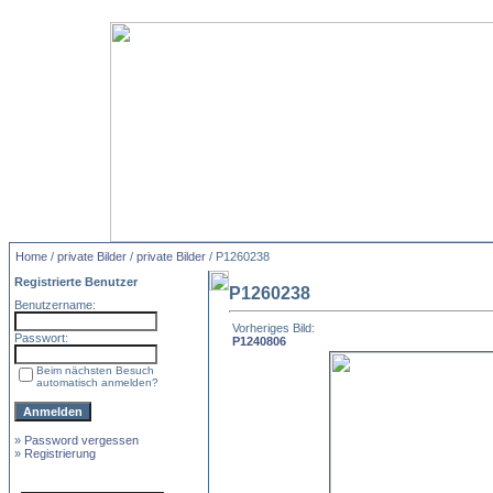
Home
/
private Bilder
/
private Bilder
/ P1260238
Registrierte Benutzer
P1260238
Benutzername:
Vorheriges Bild:
Passwort:
P1240806
Beim nächsten Besuch
automatisch anmelden?
»
Password vergessen
»
Registrierung