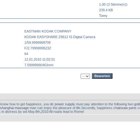
1.00 (3 Stimme(n))
239.4 KB
Tomy
EASTMAN KODAK COMPANY
KODAK EASYSHARE Z8612 IS Digital Camera
1/59.9999968708
F/2.79999995232
64
12.01.2010 11:02:01
7.59999990463mm
know how to get happiness, you
dc power supply
must pay attention to the following two
gold
shanghai massage
man can enjoy the pleasure of life.Secondly, happiness
chainsaw parts
co
s in distress.by wd May.8th,2010 All roads lead to Rome!