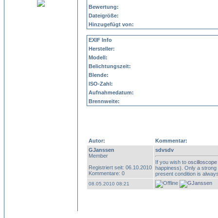
Bewertung:
Dateigröße:
Hinzugefügt von:
EXIF Info
Hersteller:
Modell:
Belichtungszeit:
Blende:
ISO-Zahl:
Aufnahmedatum:
Brennweite:
Autor:
Kommentar:
GJanssen
sdvsdv
Member
If you wish to
oscilloscope
Registriert seit: 06.10.2010
happiness). Only a strong
Kommentare: 0
present condition is alway
08.05.2010 08:21