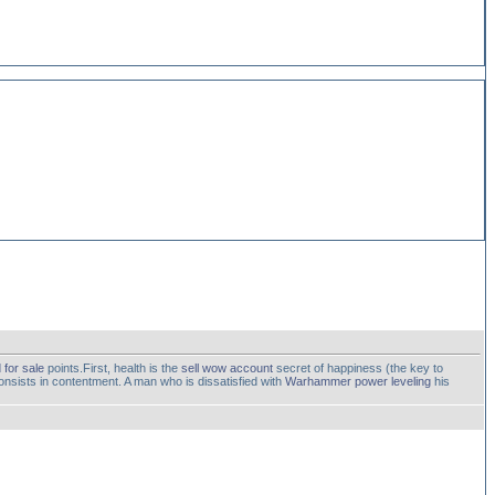
 for sale
points.First, health is the
sell wow account
secret of happiness (the key to
nsists in contentment. A man who is dissatisfied with
Warhammer power leveling
his