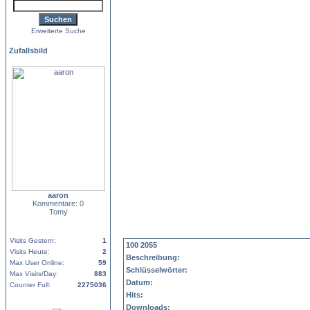
Erweiterte Suche
Zufallsbild
aaron
Kommentare: 0
Tomy
Visits Gestern:
1
100 2055
Visits Heute:
2
Beschreibung:
Max User Online:
59
Schlüsselwörter:
Max Visits/Day:
883
Datum:
Counter Full:
2275036
Hits:
Downloads: