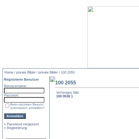
Home
/
private Bilder
/
private Bilder
/ 100 2055
Registrierte Benutzer
100 2055
Benutzername:
Vorheriges Bild:
Passwort:
100 0536 1
Beim nächsten Besuch
automatisch anmelden?
»
Password vergessen
»
Registrierung