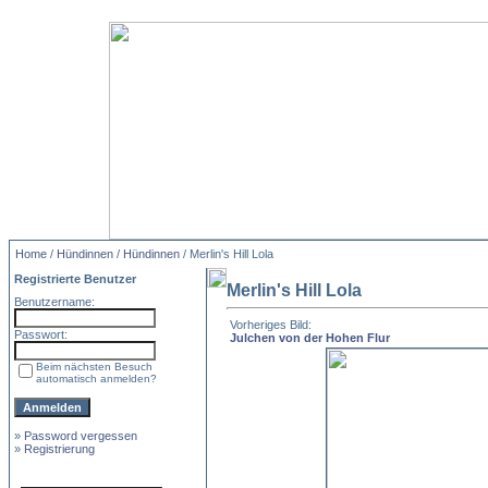
Home
/
Hündinnen
/
Hündinnen
/ Merlin's Hill Lola
Registrierte Benutzer
Merlin's Hill Lola
Benutzername:
Vorheriges Bild:
Passwort:
Julchen von der Hohen Flur
Beim nächsten Besuch
automatisch anmelden?
»
Password vergessen
»
Registrierung