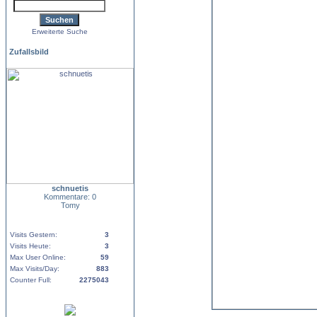
Erweiterte Suche
Zufallsbild
schnuetis
Kommentare: 0
Tomy
Visits Gestern:
3
Visits Heute:
3
Max User Online:
59
Max Visits/Day:
883
Counter Full:
2275043