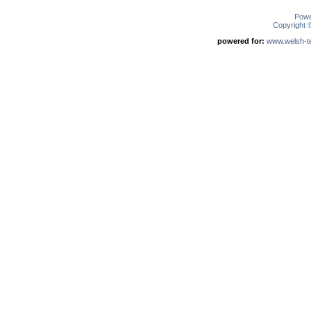
Pow
Copyright
powered for:
www.welsh-ter