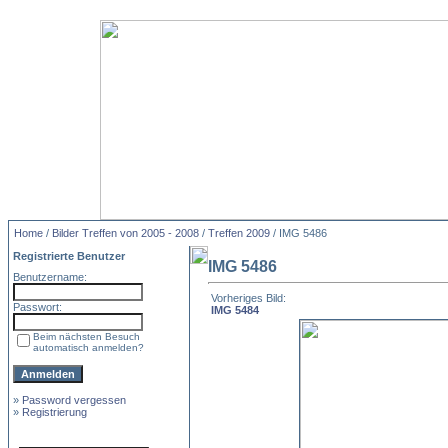
Home
/
Bilder Treffen von 2005 - 2008
/
Treffen 2009
/ IMG 5486
Registrierte Benutzer
IMG 5486
Benutzername:
Vorheriges Bild:
Passwort:
IMG 5484
Beim nächsten Besuch
automatisch anmelden?
»
Password vergessen
»
Registrierung