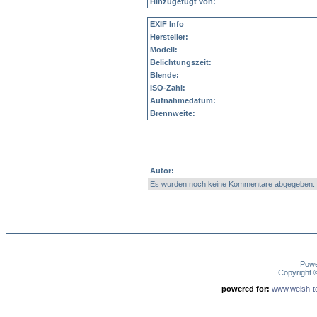
Hinzugefügt von:
EXIF Info
Hersteller:
Modell:
Belichtungszeit:
Blende:
ISO-Zahl:
Aufnahmedatum:
Brennweite:
Autor:
Es wurden noch keine Kommentare abgegeben.
Pow
Copyright
powered for:
www.welsh-ter