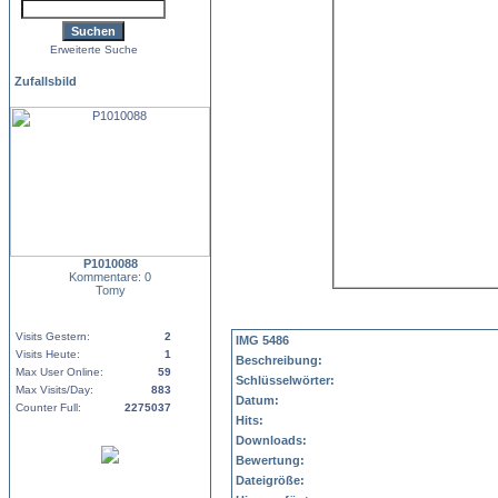
Erweiterte Suche
Zufallsbild
P1010088
Kommentare: 0
Tomy
Visits Gestern:
2
IMG 5486
Visits Heute:
1
Beschreibung:
Max User Online:
59
Schlüsselwörter:
Max Visits/Day:
883
Datum:
Counter Full:
2275037
Hits:
Downloads:
Bewertung:
Dateigröße: