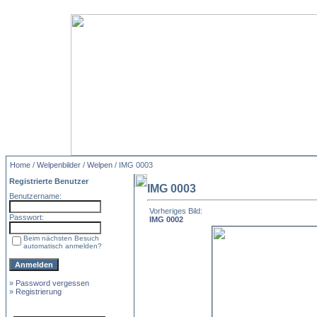
Home
/
Welpenbilder
/
Welpen
/ IMG 0003
Registrierte Benutzer
IMG 0003
Benutzername:
Vorheriges Bild:
Passwort:
IMG 0002
Beim nächsten Besuch
automatisch anmelden?
»
Password vergessen
»
Registrierung