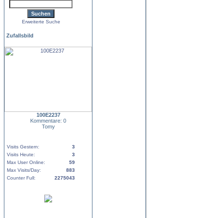
Erweiterte Suche
Zufallsbild
100E2237
Kommentare: 0
Tomy
Visits Gestern:
3
Visits Heute:
3
Max User Online:
59
Max Visits/Day:
883
Counter Full:
2275043