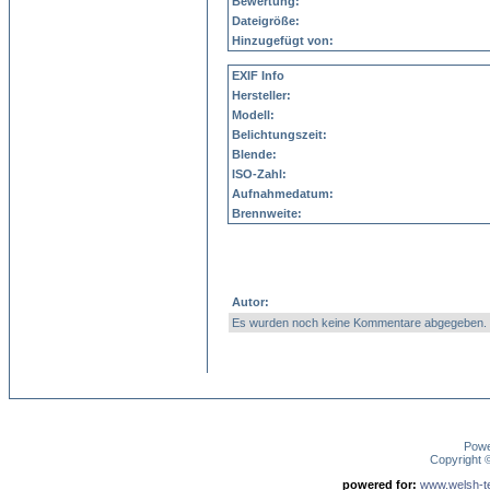
Bewertung:
Dateigröße:
Hinzugefügt von:
EXIF Info
Hersteller:
Modell:
Belichtungszeit:
Blende:
ISO-Zahl:
Aufnahmedatum:
Brennweite:
Autor:
Es wurden noch keine Kommentare abgegeben.
Pow
Copyright
powered for:
www.welsh-ter