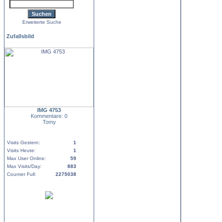
Erweiterte Suche
Zufallsbild
IMG 4753
Kommentare: 0
Tomy
Visits Gestern:
1
Visits Heute:
1
Max User Online:
59
Max Visits/Day:
883
Counter Full:
2275038