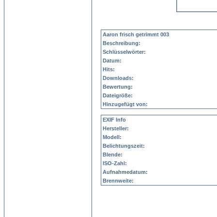
Aaron frisch getrimmt 003
Beschreibung:
Schlüsselwörter:
Datum:
Hits:
Downloads:
Bewertung:
Dateigröße:
Hinzugefügt von:
EXIF Info
Hersteller:
Modell:
Belichtungszeit:
Blende:
ISO-Zahl:
Aufnahmedatum:
Brennweite: