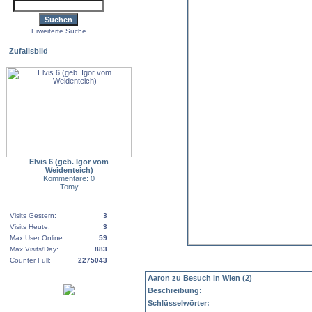
Erweiterte Suche
Zufallsbild
Elvis 6 (geb. Igor vom
Weidenteich)
Kommentare: 0
Tomy
Visits Gestern:
3
Visits Heute:
3
Max User Online:
59
Max Visits/Day:
883
Counter Full:
2275043
Aaron zu Besuch in Wien (2)
Beschreibung:
Schlüsselwörter: