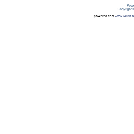
Pow
Copyright
powered for:
www.welsh-ter