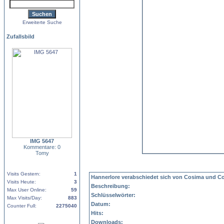
Erweiterte Suche
Zufallsbild
IMG 5647
Kommentare: 0
Tomy
Visits Gestern:
1
Hannerlore verabschiedet sich von Cosima und Col
Visits Heute:
3
Beschreibung:
Max User Online:
59
Schlüsselwörter:
Max Visits/Day:
883
Datum:
Counter Full:
2275040
Hits:
Downloads: