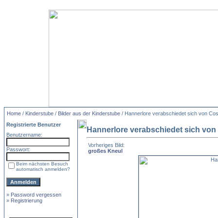
Home
/
Kinderstube
/
Bilder aus der Kinderstube
/ Hannerlore verabschiedet sich von Cosi
Registrierte Benutzer
Hannerlore verabschiedet sich von 
Benutzername:
Vorheriges Bild:
Passwort:
großes Kneul
Beim nächsten Besuch
automatisch anmelden?
»
Password vergessen
»
Registrierung