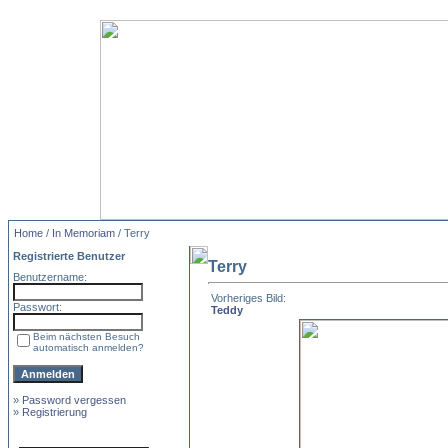
Home
/
In Memoriam
/ Terry
Registrierte Benutzer
Terry
Benutzername:
Vorheriges Bild:
Passwort:
Teddy
Beim nächsten Besuch
automatisch anmelden?
»
Password vergessen
»
Registrierung