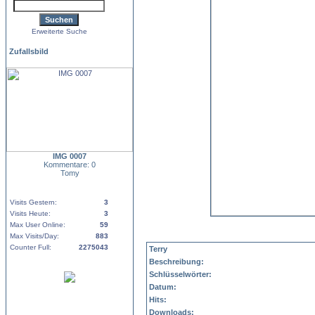
Erweiterte Suche
Zufallsbild
IMG 0007
Kommentare: 0
Tomy
Visits Gestern:
3
Visits Heute:
3
Max User Online:
59
Max Visits/Day:
883
Counter Full:
2275043
Terry
Beschreibung:
Schlüsselwörter:
Datum:
Hits:
Downloads: