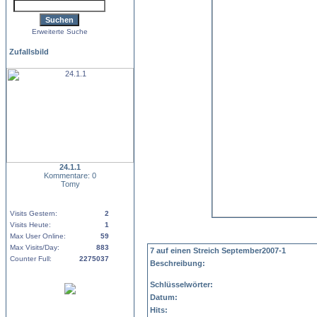
Erweiterte Suche
Zufallsbild
24.1.1
Kommentare: 0
Tomy
Visits Gestern:
2
Visits Heute:
1
Max User Online:
59
Max Visits/Day:
883
7 auf einen Streich September2007-1
Counter Full:
2275037
Beschreibung:
Schlüsselwörter:
Datum:
Hits: