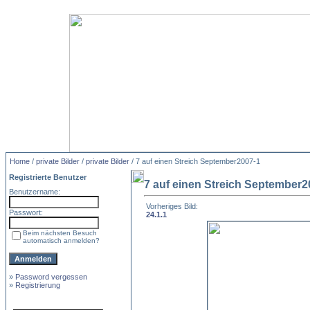
Home
/
private Bilder
/
private Bilder
/ 7 auf einen Streich September2007-1
Registrierte Benutzer
7 auf einen Streich September2
Benutzername:
Vorheriges Bild:
Passwort:
24.1.1
Beim nächsten Besuch
automatisch anmelden?
»
Password vergessen
»
Registrierung