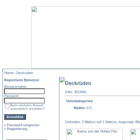
Home
/ Deckrüden
Registrierte Benutzer
Deckrüden
Benutzername:
(Hits: 352468)
Passwort:
Unterkategorien
Beim nächsten Besuch
Rüden
(17)
automatisch anmelden?
Gefunden: 2 Bild(er) auf 1 Seite(n). Angezeigt: Bild
»
Password vergessen
»
Registrierung