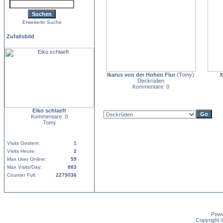
Erweiterte Suche
Zufallsbild
Ikarus von der Hohen Flur
(
Tomy
)
X
Deckrüden
Kommentare: 0
Eiko schlaeft
Kommentare: 0
Tomy
Visits Gestern:
1
Visits Heute:
2
Max User Online:
59
Max Visits/Day:
883
Counter Full:
2275036
Pow
Copyright