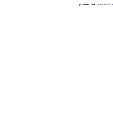
powered for:
www.welsh-ter