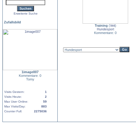
Erweiterte Suche
Zufallsbild
Training
(
Veit
)
Hundesport
Kommentare: 0
1image007
Kommentare: 0
Tomy
Visits Gestern:
1
Visits Heute:
2
Max User Online:
59
Max Visits/Day:
883
Counter Full:
2275036