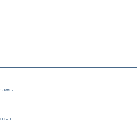
s: 218816)
 1 bis 1.