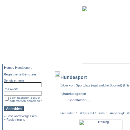
Home
/ Hundesport
Registrierte Benutzer
Hundesport
Benutzername:
Bilder vom Sportplatz (egal welche Sportart) (Hit
Passwort:
Unterkategorien
Beim nächsten Besuch
Sportbilder
(5)
automatisch anmelden?
Gefunden: 1 Bild(er) auf 1 Seite(n). Angezeigt: Bild
»
Password vergessen
»
Registrierung