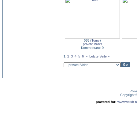
038
(
Tomy
)
private Bilder
Kommentare: 0
1
2
3
4
5
6
»
Letzte Seite »
Pow
Copyright
powered for:
www.welsh-ter