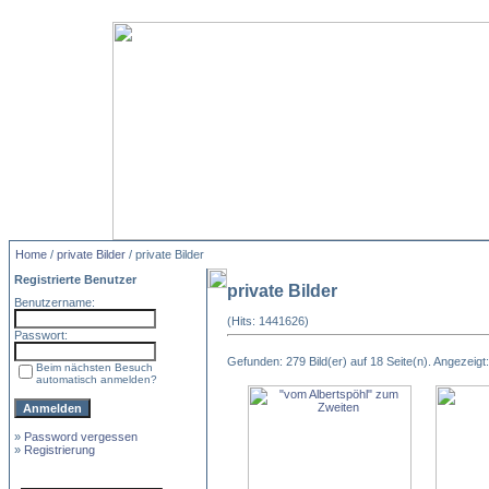
Home
/
private Bilder
/ private Bilder
Registrierte Benutzer
private Bilder
Benutzername:
(Hits: 1441626)
Passwort:
Gefunden: 279 Bild(er) auf 18 Seite(n). Angezeigt: 
Beim nächsten Besuch
automatisch anmelden?
»
Password vergessen
»
Registrierung