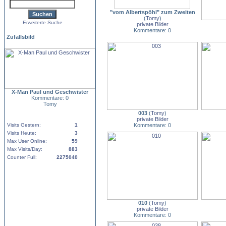
"vom Albertspöhl" zum Zweiten
(
Tomy
)
Erweiterte Suche
private Bilder
Kommentare: 0
Zufallsbild
X-Man Paul und Geschwister
Kommentare: 0
Tomy
003
(
Tomy
)
private Bilder
Visits Gestern:
1
Kommentare: 0
Visits Heute:
3
Max User Online:
59
Max Visits/Day:
883
Counter Full:
2275040
010
(
Tomy
)
private Bilder
Kommentare: 0