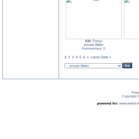
038
(
Tomy
)
private Bilder
Kommentare: 0
1
2
3
4
5
6
»
Letzte Seite »
Pow
Copyright
powered for:
www.welsh-ter