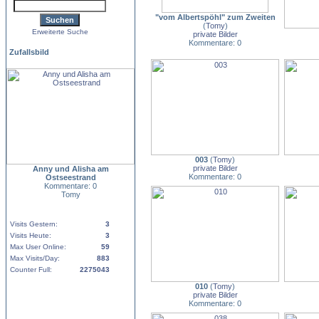
"vom Albertspöhl" zum Zweiten
(
Tomy
)
Erweiterte Suche
private Bilder
Kommentare: 0
Zufallsbild
003
(
Tomy
)
private Bilder
Anny und Alisha am
Kommentare: 0
Ostseestrand
Kommentare: 0
Tomy
Visits Gestern:
3
Visits Heute:
3
Max User Online:
59
Max Visits/Day:
883
Counter Full:
2275043
010
(
Tomy
)
private Bilder
Kommentare: 0