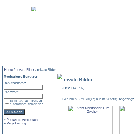
Home
/
private Bilder
/ private Bilder
Registrierte Benutzer
private Bilder
Benutzername:
(Hits: 1441797)
Passwort:
Gefunden: 279 Bild(er) auf 18 Seite(n). Angezeigt: 
Beim nächsten Besuch
automatisch anmelden?
»
Password vergessen
»
Registrierung