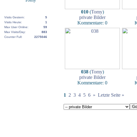
010
(
Tomy
)
private Bilder
Visits Gestern:
5
Kommentare: 0
K
Visits Heute:
1
Max User Online:
59
Max Visits/Day:
883
Counter Full:
2275046
038
(
Tomy
)
private Bilder
Kommentare: 0
K
1
2
3
4
5
6
»
Letzte Seite »