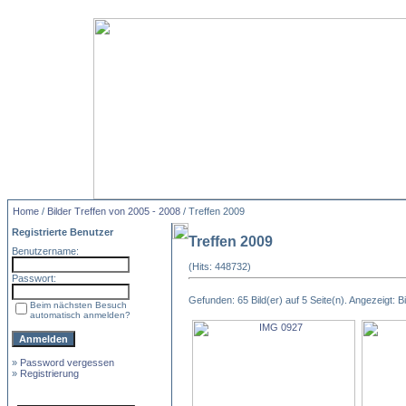
Home
/
Bilder Treffen von 2005 - 2008
/ Treffen 2009
Registrierte Benutzer
Treffen 2009
Benutzername:
(Hits: 448732)
Passwort:
Gefunden: 65 Bild(er) auf 5 Seite(n). Angezeigt: Bi
Beim nächsten Besuch
automatisch anmelden?
»
Password vergessen
»
Registrierung