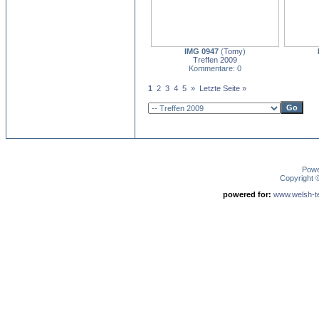
IMG 0947
(
Tomy
)
Treffen 2009
Kommentare: 0
1
2
3
4
5
»
Letzte Seite »
Pow
Copyright
powered for:
www.welsh-ter