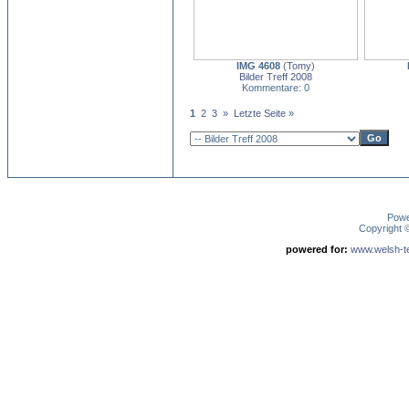
IMG 4608
(
Tomy
)
Bilder Treff 2008
Kommentare: 0
1
2
3
»
Letzte Seite »
Pow
Copyright
powered for:
www.welsh-ter