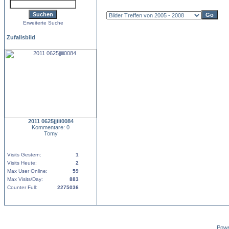
Erweiterte Suche
Zufallsbild
2011 0625jjiii0084
Kommentare: 0
Tomy
Visits Gestern:
1
Visits Heute:
2
Max User Online:
59
Max Visits/Day:
883
Counter Full:
2275036
Pow