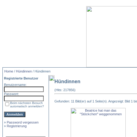
Home
/
Hündinnen
/ Hündinnen
Registrierte Benutzer
Hündinnen
Benutzername:
(Hits: 217856)
Passwort:
Gefunden: 11 Bild(er) auf 1 Seite(n). Angezeigt: Bild 1 bi
Beim nächsten Besuch
automatisch anmelden?
»
Password vergessen
»
Registrierung