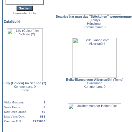
Erweiterte Suche
Beatrice hat man das "Stöckchen" weggenomme
(
Tomy
)
Zufallsbild
Hündinnen
Kommentare: 0
Bella-Bianca vom Albertspöhl
(
Tomy
)
Lilly (Coleen) im Schnee (2)
Hündinnen
Kommentare: 0
Kommentare: 0
Tomy
Visits Gestern:
1
Visits Heute:
2
Max User Online:
59
Max Visits/Day:
883
Counter Full:
2275036