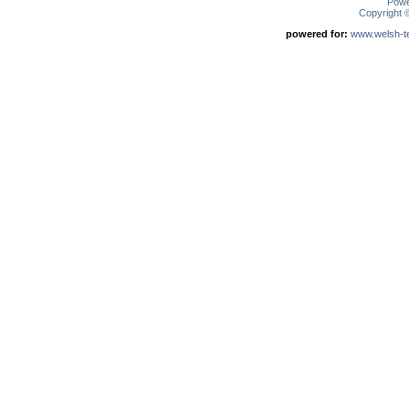
Pow
Copyright
powered for:
www.welsh-ter