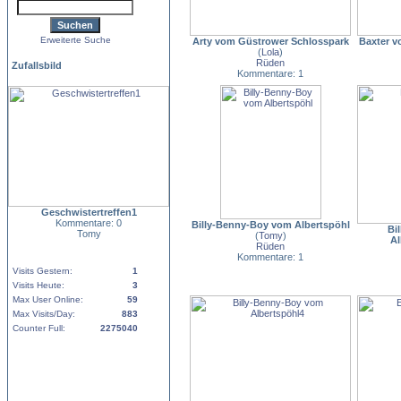
Erweiterte Suche
Arty vom Güstrower Schlosspark
Baxter v
(
Lola
)
Rüden
Zufallsbild
Kommentare: 1
Geschwistertreffen1
Kommentare: 0
Billy-Benny-Boy vom Albertspöhl
Bi
Tomy
(
Tomy
)
Al
Rüden
Kommentare: 1
Visits Gestern:
1
Visits Heute:
3
Max User Online:
59
Max Visits/Day:
883
Counter Full:
2275040