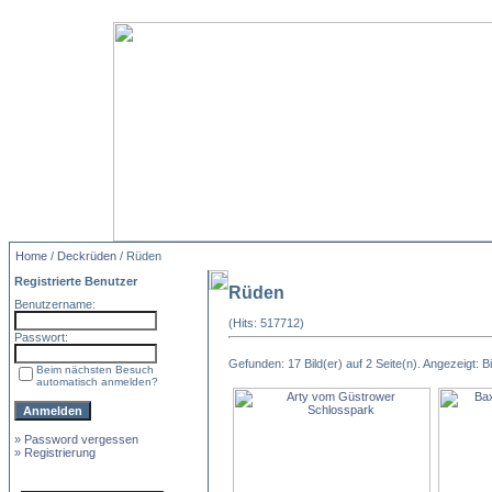
Home
/
Deckrüden
/ Rüden
Registrierte Benutzer
Rüden
Benutzername:
(Hits: 517712)
Passwort:
Gefunden: 17 Bild(er) auf 2 Seite(n). Angezeigt: Bi
Beim nächsten Besuch
automatisch anmelden?
»
Password vergessen
»
Registrierung